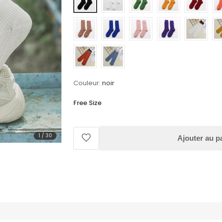
Couleur:
noir
Free Size
1
/
30
Ajouter au p