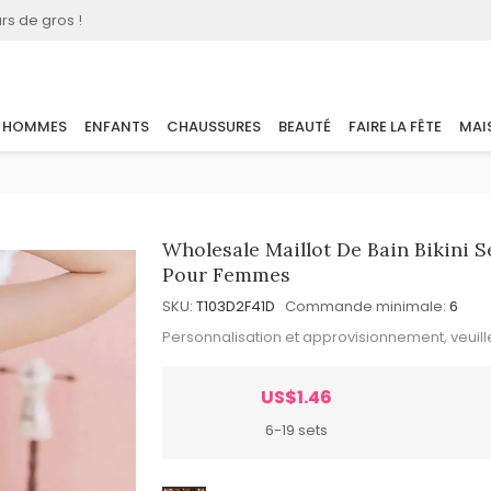
rs de gros !
HOMMES
ENFANTS
CHAUSSURES
BEAUTÉ
FAIRE LA FÊTE
MAI
Wholesale Maillot De Bain Bikini S
Pour Femmes
SKU:
T103D2F41D
Commande minimale:
6
Personnalisation et approvisionnement, veuil
US$1.46
6-19 sets