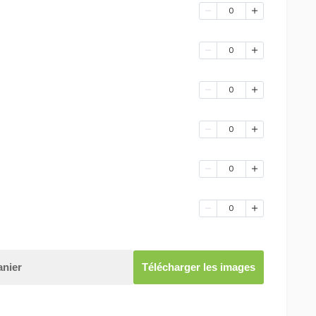
0
0
0
0
0
0
anier
Télécharger les images