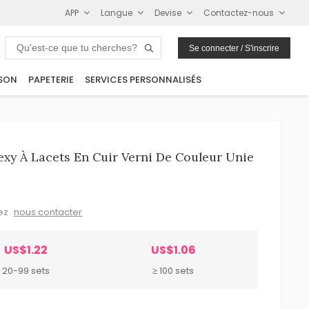
APP
Langue
Devise
Contactez-nous
Se connecter / S'inscrire
SON
PAPETERIE
SERVICES PERSONNALISÉS
exy À Lacets En Cuir Verni De Couleur Unie
lez
nous contacter
US$1.22
US$1.06
20-99 sets
≥ 100 sets