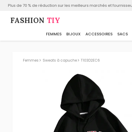
Plus de 70 % de réduction sur les meilleurs marchés et fournisseu
FASHION⁠
TIY
FEMMES
BIJOUX
ACCESSOIRES
SACS
Femmes
Sweats à capuche
T103D2EC6