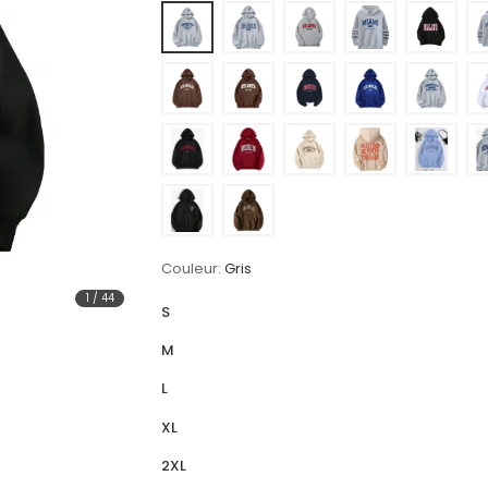
Couleur:
Gris
1
/
44
S
M
L
XL
2XL