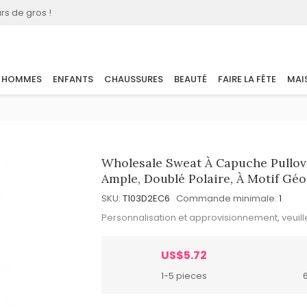
rs de gros !
HOMMES
ENFANTS
CHAUSSURES
BEAUTÉ
FAIRE LA FÊTE
MAI
Wholesale Sweat À Capuche Pullo
Ample, Doublé Polaire, À Motif Gé
SKU:
T103D2EC6
Commande minimale:
1
Personnalisation et approvisionnement, veuil
US$5.72
1-5 pieces