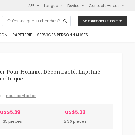
APP
Langue
Devise
Contactez-nous
Se connecter / S'inscrire
SON
PAPETERIE
SERVICES PERSONNALISÉS
ver Pour Homme, Décontracté, Imprimé,
ométrique
lez
nous contacter
US$5.39
US$5.02
6-35 pieces
≥ 36 pieces