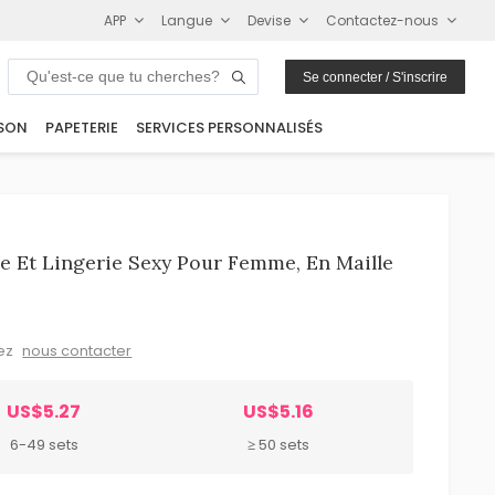
APP
Langue
Devise
Contactez-nous
Se connecter / S'inscrire
SON
PAPETERIE
SERVICES PERSONNALISÉS
 Et Lingerie Sexy Pour Femme, En Maille
lez
nous contacter
US$5.27
US$5.16
6-49 sets
≥ 50 sets