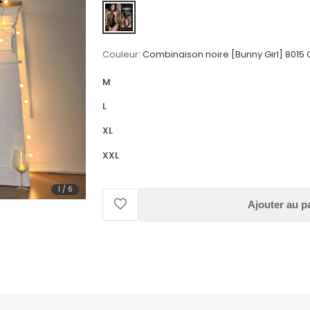
Couleur:
Combinaison noire [Bunny Girl] 8015 O
M
L
XL
XXL
1
/
6
Ajouter au p