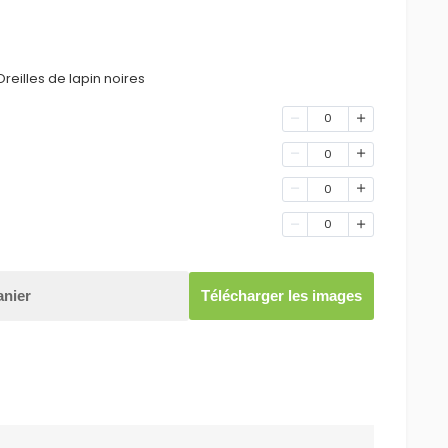
reilles de lapin noires
0
0
0
0
anier
Télécharger les images