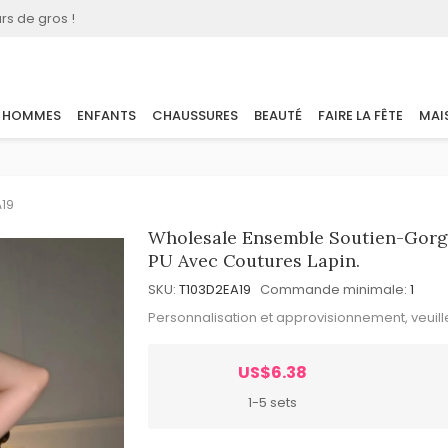
rs de gros !
HOMMES
ENFANTS
CHAUSSURES
BEAUTÉ
FAIRE LA FÊTE
MAI
A19
Wholesale Ensemble Soutien-Gorge
PU Avec Coutures Lapin.
SKU:
T103D2EA19
Commande minimale:
1
Personnalisation et approvisionnement, veuil
US$6.38
1-5 sets