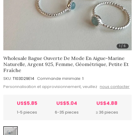
1
/
6
Wholesale Bague Ouverte De Mode En Aigue-Marine
Naturelle, Argent 925, Femme, Géométrique, Petite Et
Fraîche
SKU:
T103D29E14
Commande minimale:
1
Personnalisation et approvisionnement, veuillez
nous contacter
US$5.85
US$5.04
US$4.88
1-5 pieces
6-35 pieces
≥ 36 pieces