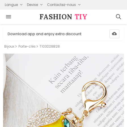
Langue
Devise
Contactez-nous
FASHION⁠
TIY
Download app and enjoy extra discount
Bijoux
Porte-clés
T103D28B28