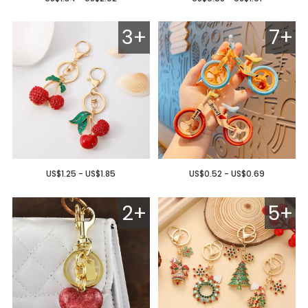
3+
7+
US$1.25 - US$1.85
US$0.52 - US$0.69
2+
5+