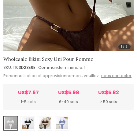
1
/
9
Wholesale Bikini Sexy Uni Pour Femme
SKU:
T103D23E6E
Commande minimale:
1
Personnalisation et approvisionnement, veuillez
nous contacter
US$7.67
US$5.98
US$5.82
1-5 sets
6-49 sets
≥ 50 sets