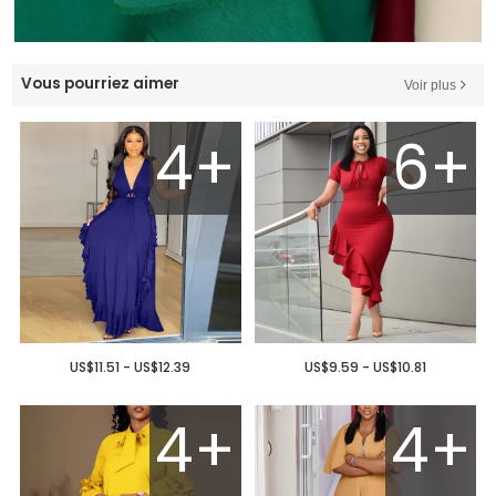
Vous pourriez aimer
Voir plus
4+
6+
US$11.51 - US$12.39
US$9.59 - US$10.81
4+
4+