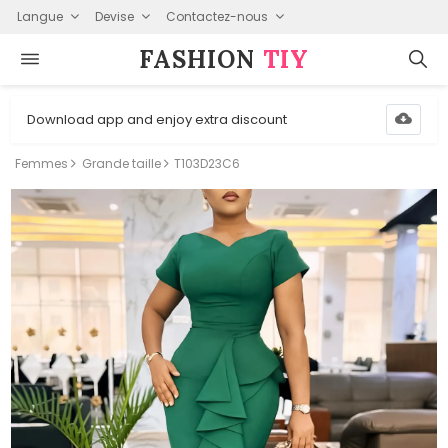
Langue
Devise
Contactez-nous
FASHION⁠
TIY
Download app and enjoy extra discount
Femmes
Grande taille
T103D23C6