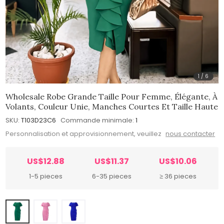
1
/
6
Wholesale Robe Grande Taille Pour Femme, Élégante, À
Volants, Couleur Unie, Manches Courtes Et Taille Haute
SKU:
T103D23C6
Commande minimale:
1
Personnalisation et approvisionnement, veuillez
nous contacter
US$12.88
US$11.37
US$10.06
1-5 pieces
6-35 pieces
≥ 36 pieces