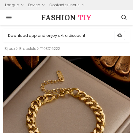
Langue
Devise
Contactez-nous
FASHION⁠
TIY
Download app and enjoy extra discount
Bijoux
Bracelets
T103D16222