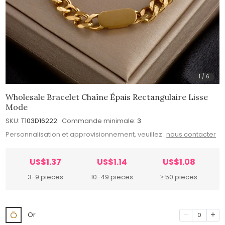
1
/
6
Wholesale Bracelet Chaîne Épais Rectangulaire Lisse
Mode
SKU:
T103D16222
Commande minimale:
3
Personnalisation et approvisionnement, veuillez
nous contacter
US$1.37
US$1.14
US$1.08
3-9 pieces
10-49 pieces
≥ 50 pieces
Or
0