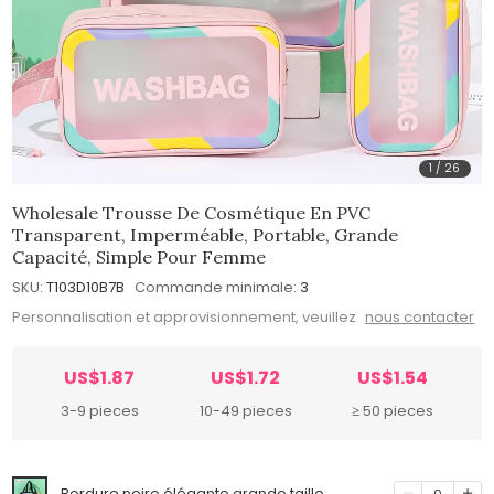
1
/
26
Wholesale Trousse De Cosmétique En PVC
Transparent, Imperméable, Portable, Grande
Capacité, Simple Pour Femme
SKU:
T103D10B7B
Commande minimale:
3
Personnalisation et approvisionnement, veuillez
nous contacter
US$1.87
US$1.72
US$1.54
3-9 pieces
10-49 pieces
≥ 50 pieces
Bordure noire élégante grande taille
0