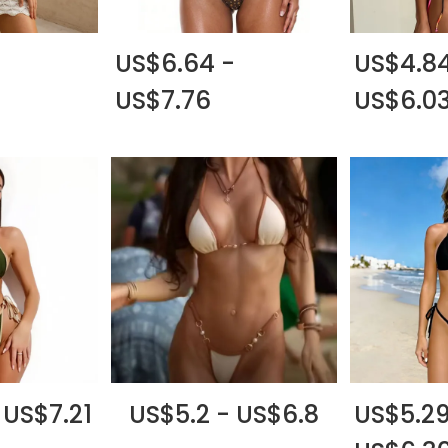
US$6.64 -
US$4.84
US$7.76
US$6.0
 US$7.21
US$5.2 - US$6.8
US$5.29