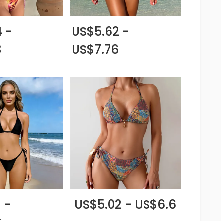
 -
US$5.62 -
3
US$7.76
 -
US$5.02 - US$6.6