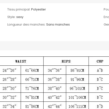
Tissu principal:
Polyester
Pou
Style:
sexy
Enc
Longueur des manches:
Sans manches
Gen