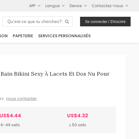
APP
Langue
Devise
Contactez-nous
Se connecter / S'inscrire
SON
PAPETERIE
SERVICES PERSONNALISÉS
Bain Bikini Sexy À Lacets Et Dos Nu Pour
lez
nous contacter
US$4.44
US$4.32
6-49 sets
≥ 50 sets