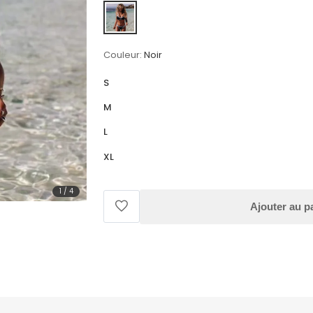
Couleur:
Noir
S
M
L
XL
1
/
4
Ajouter au p