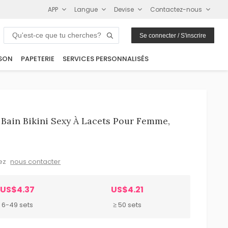
APP
Langue
Devise
Contactez-nous
Se connecter / S'inscrire
SON
PAPETERIE
SERVICES PERSONNALISÉS
Bain Bikini Sexy À Lacets Pour Femme,
lez
nous contacter
US$4.37
US$4.21
6-49 sets
≥ 50 sets