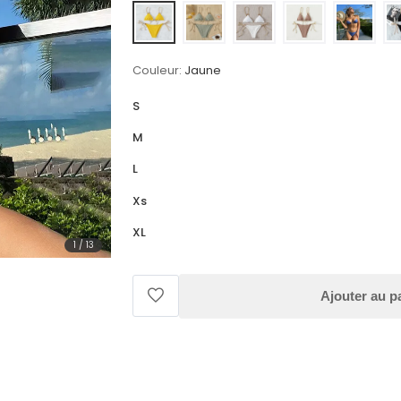
Couleur:
Jaune
S
M
L
Xs
XL
1
/
13
Ajouter au p