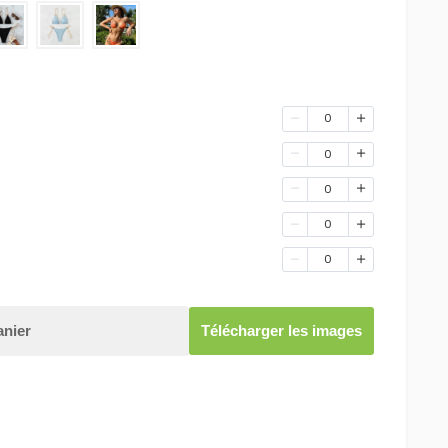
0
0
0
0
0
anier
Télécharger les images