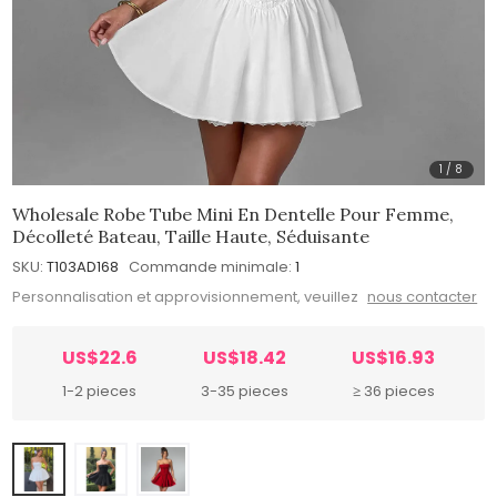
1
/
8
Wholesale Robe Tube Mini En Dentelle Pour Femme,
Décolleté Bateau, Taille Haute, Séduisante
SKU:
T103AD168
Commande minimale:
1
Personnalisation et approvisionnement, veuillez
nous contacter
US$22.6
US$18.42
US$16.93
1-2 pieces
3-35 pieces
≥ 36 pieces