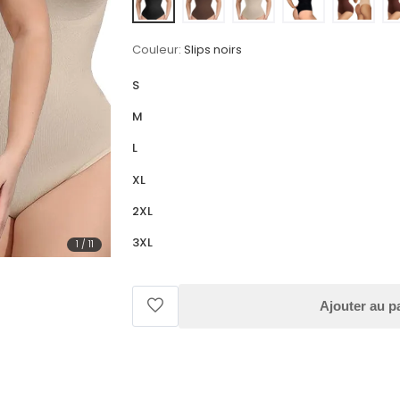
Couleur:
Slips noirs
S
M
L
XL
2XL
3XL
1
/
11
Ajouter au p