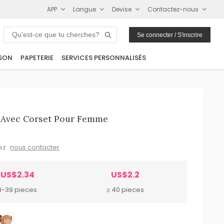
APP
Langue
Devise
Contactez-nous
Se connecter / S'inscrire
SON
PAPETERIE
SERVICES PERSONNALISÉS
l Avec Corset Pour Femme
lez
nous contacter
US$2.34
US$2.2
8-39 pieces
≥ 40 pieces