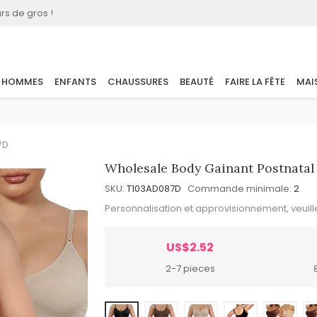
rs de gros !
HOMMES
ENFANTS
CHAUSSURES
BEAUTÉ
FAIRE LA FÊTE
MAI
7D
Wholesale Body Gainant Postnata
SKU:
T103AD087D
Commande minimale:
2
Personnalisation et approvisionnement, veuil
US$2.52
2-7 pieces