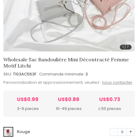
1
/
7
Wholesale Sac Bandoulière Mini Décontracté Femme
Motif Litchi
SKU:
T103AC563F
Commande minimale:
3
Personnalisation et approvisionnement, veuillez
nous contacter
US$0.99
US$0.86
US$0.73
3-9 pieces
10-49 pieces
≥ 50 pieces
Rouge
0