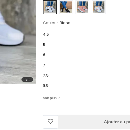
Couleur:
Blanc
4.5
5
6
7
7.5
1
/
6
8.5
Voir plus
Ajouter au p