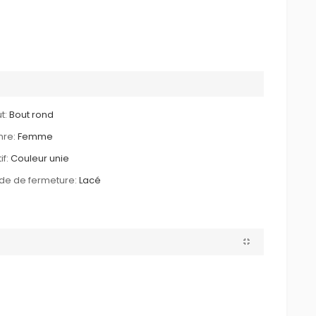
t:
Bout rond
re:
Femme
if:
Couleur unie
e de fermeture:
Lacé