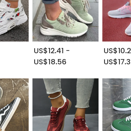
-
US$12.41 -
US$10.2
US$18.56
US$17.