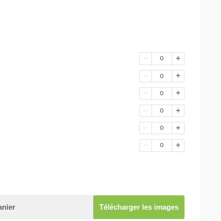
0
0
0
0
0
0
anier
Télécharger les images