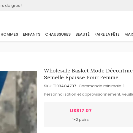
rs de gros !
HOMMES
ENFANTS
CHAUSSURES
BEAUTÉ
FAIRE LA FÊTE
MAI
Wholesale Basket Mode Décontract
Semelle Épaisse Pour Femme
SKU:
T103AC4737
Commande minimale:
1
Personnalisation et approvisionnement, veuil
US$17.07
1-2 pairs