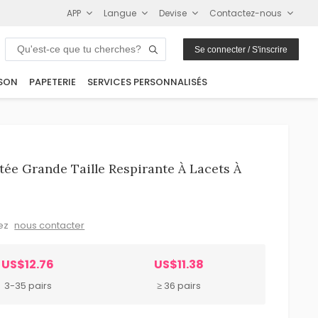
APP
Langue
Devise
Contactez-nous
Se connecter / S'inscrire
SON
PAPETERIE
SERVICES PERSONNALISÉS
ée Grande Taille Respirante À Lacets À
lez
nous contacter
US$12.76
US$11.38
3-35 pairs
≥ 36 pairs