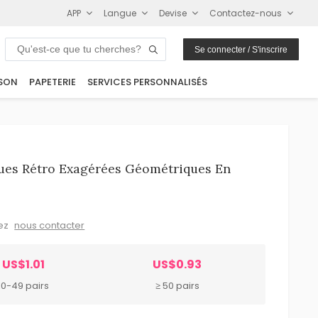
APP
Langue
Devise
Contactez-nous
Se connecter / S'inscrire
SON
PAPETERIE
SERVICES PERSONNALISÉS
ques Rétro Exagérées Géométriques En
lez
nous contacter
US$1.01
US$0.93
10-49 pairs
≥ 50 pairs