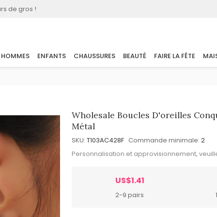
rs de gros !
HOMMES
ENFANTS
CHAUSSURES
BEAUTÉ
FAIRE LA FÊTE
MAI
Wholesale Boucles D'oreilles Con
Métal
SKU:
T103AC428F
Commande minimale:
2
Personnalisation et approvisionnement, veuil
US$1.41
2-9 pairs