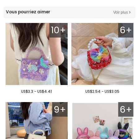
Vous pourriez aimer
Voir plus
10+
6+
US$3.3 - US$4.41
US$2.54 - US$3.05
9+
6+