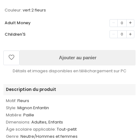
Couleur:
vert 2 fleurs
Adult Money
0
Children'S
0
Ajouter au panier
Détails et images disponibles en téléchargement sur PC
Description du produit
Motif:
Fleurs
Style:
Mignon Enfantin
Matière:
Paille
Dimensions:
Adultes, Enfants
Âge scolaire applicable:
Tout-petit
Genre:
Neutre/Hommes et femmes