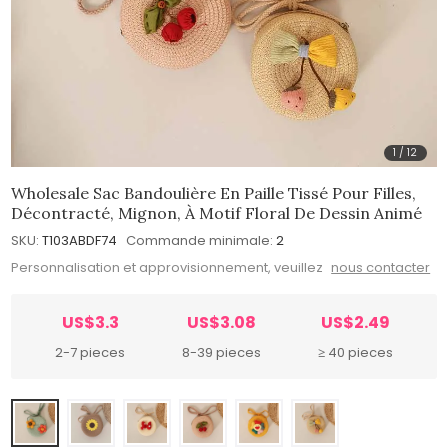
1
/
12
Wholesale Sac Bandoulière En Paille Tissé Pour Filles,
Décontracté, Mignon, À Motif Floral De Dessin Animé
SKU:
T103ABDF74
Commande minimale:
2
Personnalisation et approvisionnement, veuillez
nous contacter
US$3.3
US$3.08
US$2.49
2-7 pieces
8-39 pieces
≥ 40 pieces