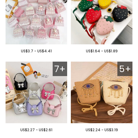
US$3.7 - US$4.41
US$1.64 - US$1.89
7+
5+
US$2.27 - US$2.61
US$2.24 - US$3.19