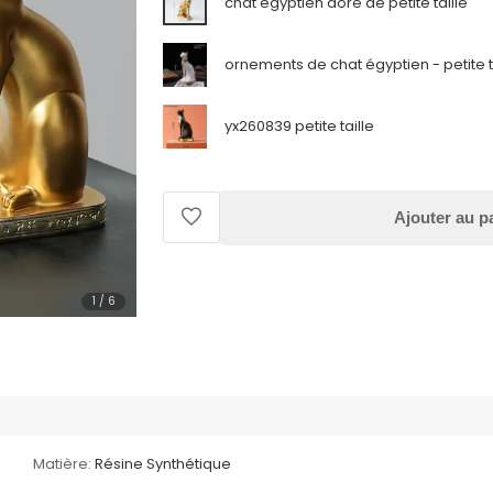
chat égyptien doré de petite taille
ornements de chat égyptien - petite t
yx260839 petite taille
Ajouter au p
1
/
6
Matière:
Résine Synthétique