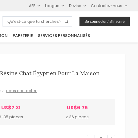
APP
Langue
Devise
Contactez-nous
Se connecter / S'inscrire
SON
PAPETERIE
SERVICES PERSONNALISÉS
 Résine Chat Égyptien Pour La Maison
lez
nous contacter
US$7.31
US$6.75
6-35 pieces
≥ 36 pieces