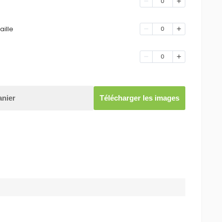
0
aille
0
0
anier
Télécharger les images