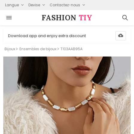
Langue
Devise
Contactez-nous
FASHION⁠
TIY
Download app and enjoy extra discount
Bijoux
Ensembles de bijoux
T103AAB95A