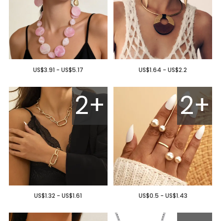
US$3.91 - US$5.17
US$1.64 - US$2.2
2+
2+
US$1.32 - US$1.61
US$0.5 - US$1.43