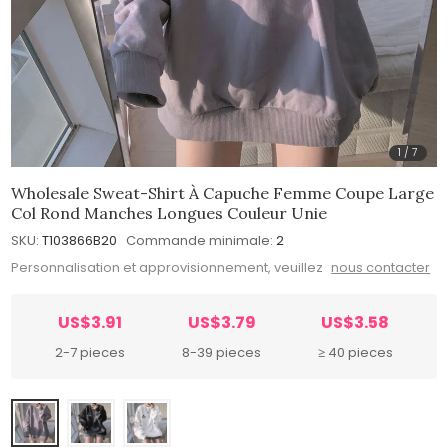
1
/
7
Wholesale Sweat-Shirt À Capuche Femme Coupe Large
Col Rond Manches Longues Couleur Unie
SKU:
T103866B20
Commande minimale:
2
Personnalisation et approvisionnement, veuillez
nous contacter
US$3.91
US$3.79
US$3.58
2-7 pieces
8-39 pieces
≥ 40 pieces