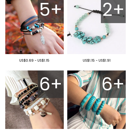
5+
2+
US$0.69 - US$1.15
US$1.15 - US$1.91
6+
6+