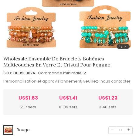
1
/
12
Wholesale Ensemble De Bracelets Bohèmes
Multicouches En Verre Et Cristal Pour Femme
SKU:
T1035E387A
Commande minimale:
2
Personnalisation et approvisionnement, veuillez
nous contacter
US$1.63
US$1.41
US$1.23
2-7 sets
8-39 sets
≥ 40 sets
Rouge
0