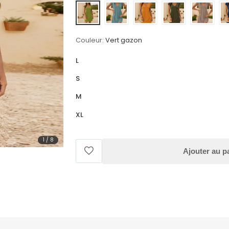
Couleur:
Vert gazon
L
S
M
XL
1
/
8
Ajouter au p