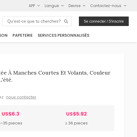
APP
Langue
Devise
Contactez-nous
Se connecter / S'inscrire
SON
PAPETERIE
SERVICES PERSONNALISÉS
ée À Manches Courtes Et Volants, Couleur
'été.
lez
nous contacter
US$6.3
US$5.92
6-35 pieces
≥ 36 pieces