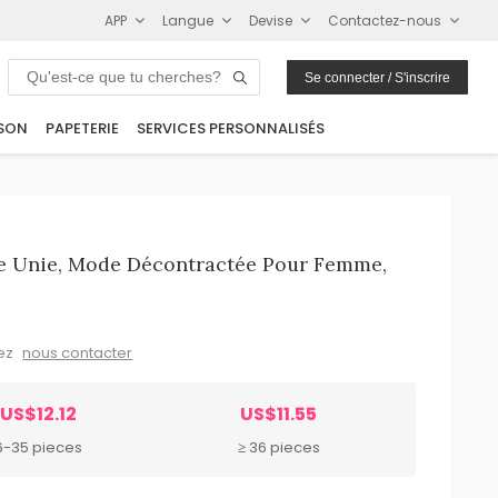
APP
Langue
Devise
Contactez-nous
Se connecter / S'inscrire
SON
PAPETERIE
SERVICES PERSONNALISÉS
le Unie, Mode Décontractée Pour Femme,
lez
nous contacter
US$12.12
US$11.55
6-35 pieces
≥ 36 pieces