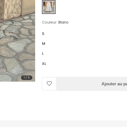
Couleur:
Blanc
S
M
L
XL
1
/
5
Ajouter au p