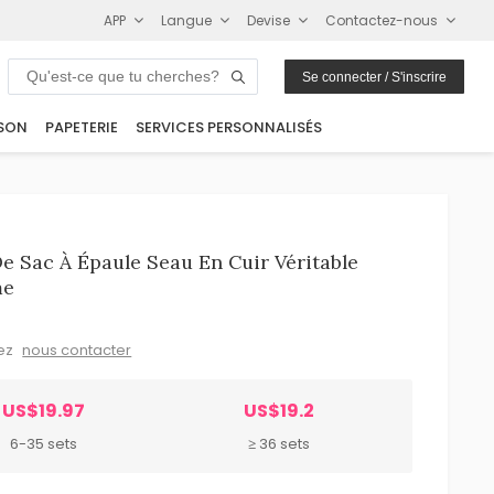
APP
Langue
Devise
Contactez-nous
Se connecter / S'inscrire
SON
PAPETERIE
SERVICES PERSONNALISÉS
 Sac À Épaule Seau En Cuir Véritable
me
lez
nous contacter
US$19.97
US$19.2
6-35 sets
≥ 36 sets