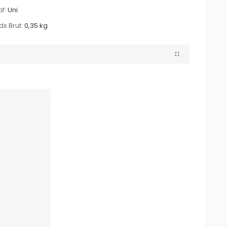
if:
Uni
ds Brut:
0,35 kg