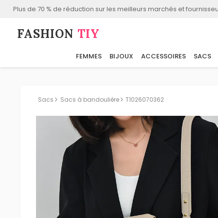
Plus de 70 % de réduction sur les meilleurs marchés et fournisseu
FASHION⁠
TIY
FEMMES
BIJOUX
ACCESSOIRES
SACS
Sacs
Sacs à bandoulière
T1026070362