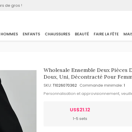
rs de gros !
HOMMES
ENFANTS
CHAUSSURES
BEAUTÉ
FAIRE LA FÊTE
MAI
Wholesale Ensemble Deux Pièces De
Doux, Uni, Décontracté Pour Fem
SKU:
T1026070362
Commande minimale:
1
Personnalisation et approvisionnement, veuil
US$21.12
1-5 sets