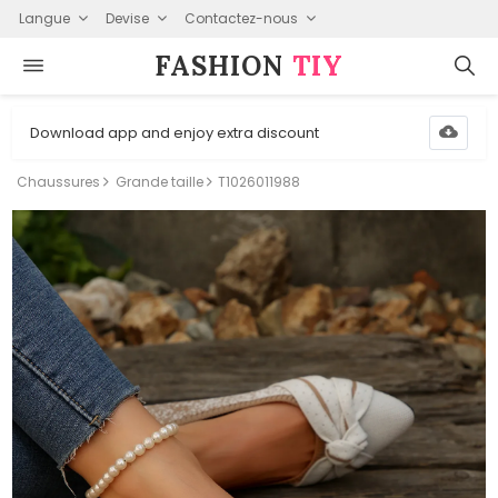
Langue
Devise
Contactez-nous
FASHION⁠
TIY
Download app and enjoy extra discount
Chaussures
Grande taille
T1026011988