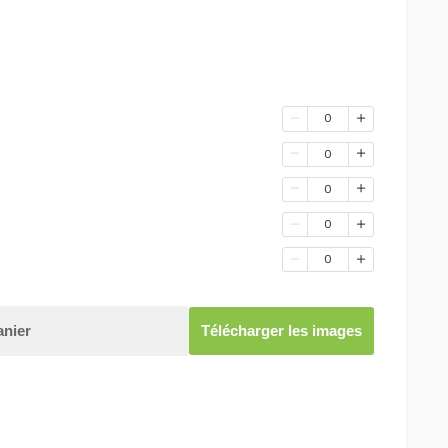
0
0
0
0
0
anier
Télécharger les images