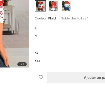
Couleur:
Plaid
Guide des tailles
S
M
L
XL
XXL
1
/
6
Ajouter au p