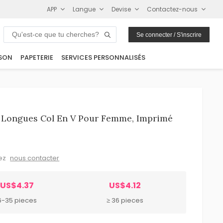
APP
Langue
Devise
Contactez-nous
Se connecter / S'inscrire
SON
PAPETERIE
SERVICES PERSONNALISÉS
s Longues Col En V Pour Femme, Imprimé
lez
nous contacter
US$4.37
US$4.12
6-35 pieces
≥ 36 pieces