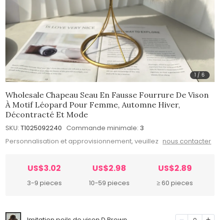
1
/
6
Wholesale Chapeau Seau En Fausse Fourrure De Vison
À Motif Léopard Pour Femme, Automne Hiver,
Décontracté Et Mode
SKU:
T1025092240
Commande minimale:
3
Personnalisation et approvisionnement, veuillez
nous contacter
US$3.02
US$2.98
US$2.89
3-9 pieces
10-59 pieces
≥ 60 pieces
Imitation poils de vison D.Brown
0