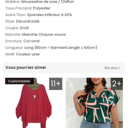
Matière:
Mousseline de soie / Chiffon
Tissu Principal:
Polyester
Autre Tissu:
Spandex inférieur à 30%
Style:
Décontracté
Coupe:
Droit
Manche:
Manche Chauve-souris
Encolure:
Col rond
Longueur:
Long (80cm < Garment Length ≤ 100cm)
Motif:
Couleur unie
Vous pourriez aimer
Voir plus
11+
2+