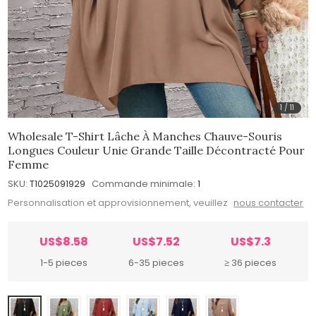
1
/
11
Wholesale T-Shirt Lâche À Manches Chauve-Souris
Longues Couleur Unie Grande Taille Décontracté Pour
Femme
SKU:
T1025091929
Commande minimale:
1
Personnalisation et approvisionnement, veuillez
nous contacter
US$8.58
US$7.52
US$7.3
1-5 pieces
6-35 pieces
≥ 36 pieces