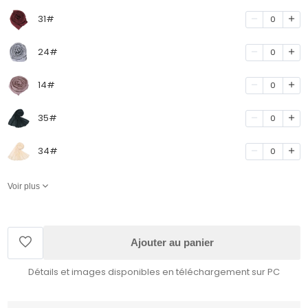
31#
0
24#
0
14#
0
35#
0
34#
0
Voir plus
Ajouter au panier
Détails et images disponibles en téléchargement sur PC