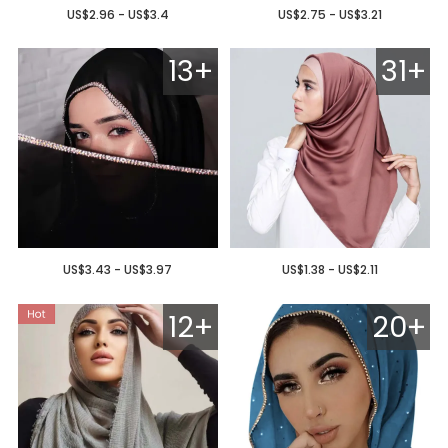
US$2.96 - US$3.4
US$2.75 - US$3.21
13+
31+
US$3.43 - US$3.97
US$1.38 - US$2.11
12+
20+