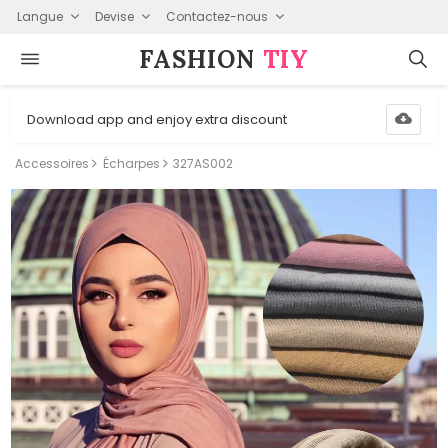
Langue
Devise
Contactez-nous
FASHION⁠
TIY
Download app and enjoy extra discount
Accessoires
Écharpes
327AS002