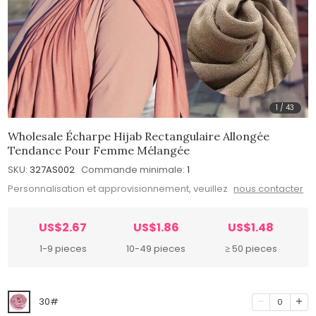
1
/
43
Wholesale Écharpe Hijab Rectangulaire Allongée
Tendance Pour Femme Mélangée
SKU:
327AS002
Commande minimale:
1
Personnalisation et approvisionnement, veuillez
nous contacter
US$2.67
US$1.86
US$1.48
1-9 pieces
10-49 pieces
≥ 50 pieces
30#
0