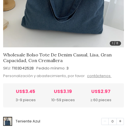
1
/
8
Wholesale Bolso Tote De Denim Casual, Lisa, Gran
Capacidad, Con Cremallera
SKU:
T103D4252B
Pedido mínimo:
3
Personalización y abastecimiento, por favor
contáctenos.
US$3.45
US$3.19
US$2.97
3-9 pieces
10-59 pieces
≥ 60 pieces
Teniente Azul
0