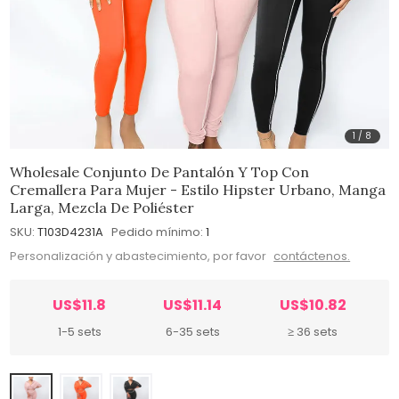
1
/
8
Wholesale Conjunto De Pantalón Y Top Con
Cremallera Para Mujer - Estilo Hipster Urbano, Manga
Larga, Mezcla De Poliéster
SKU:
T103D4231A
Pedido mínimo:
1
Personalización y abastecimiento, por favor
contáctenos.
US$11.8
US$11.14
US$10.82
1-5 sets
6-35 sets
≥ 36 sets