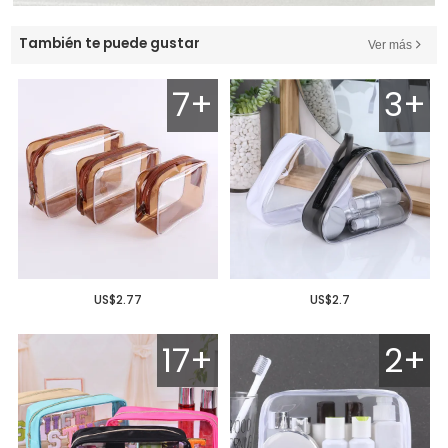
También te puede gustar
Ver más
7+
3+
US$2.77
US$2.7
17+
2+