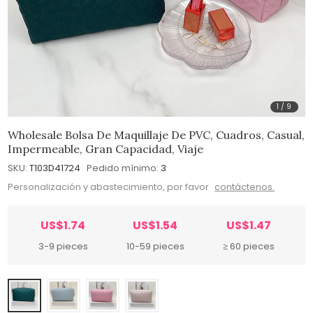
1
/
9
Wholesale Bolsa De Maquillaje De PVC, Cuadros, Casual,
Impermeable, Gran Capacidad, Viaje
SKU:
T103D41724
Pedido mínimo:
3
Personalización y abastecimiento, por favor
contáctenos.
US$1.74
US$1.54
US$1.47
3-9 pieces
10-59 pieces
≥ 60 pieces