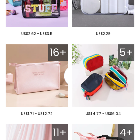
US$2.62 - US$3.5
US$2.29
16+
5+
US$1.71 - US$2.72
US$4.77 - US$6.04
11+
4+