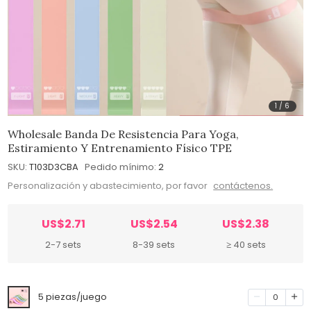
1
/
6
Wholesale Banda De Resistencia Para Yoga,
Estiramiento Y Entrenamiento Físico TPE
SKU:
T103D3CBA
Pedido mínimo:
2
Personalización y abastecimiento, por favor
contáctenos.
US$2.71
US$2.54
US$2.38
2-7 sets
8-39 sets
≥ 40 sets
5 piezas/juego
0