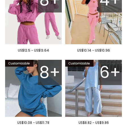
US$12.5 - US$13.64
US$10.14 - US$10.96
8+
6+
US$10.08 - US$11.78
US$8.82 - US$9.86