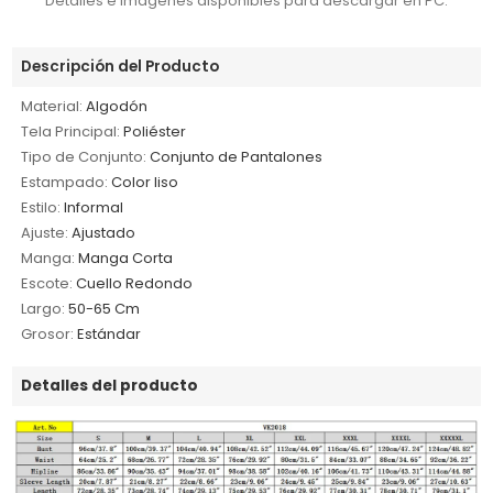
Detalles e imágenes disponibles para descargar en PC.
Descripción del Producto
Material:
Algodón
Tela Principal:
Poliéster
Tipo de Conjunto:
Conjunto de Pantalones
Estampado:
Color liso
Estilo:
Informal
Ajuste:
Ajustado
Manga:
Manga Corta
Escote:
Cuello Redondo
Largo:
50-65 Cm
Grosor:
Estándar
Detalles del producto