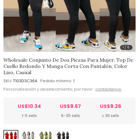
1
/
6
Wholesale Conjunto De Dos Piezas Para Mujer: Top De
Cuello Redondo Y Manga Corta Con Pantalón, Color
Liso, Casual
SKU:
T103D3C36A
Pedido mínimo:
1
Personalización y abastecimiento, por favor
contáctenos.
US$10.34
US$9.57
US$9.26
1-5 sets
6-35 sets
≥ 36 sets