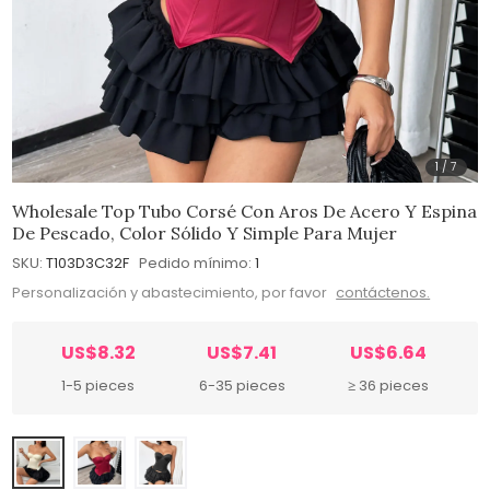
1
/
7
Wholesale Top Tubo Corsé Con Aros De Acero Y Espina
De Pescado, Color Sólido Y Simple Para Mujer
SKU:
T103D3C32F
Pedido mínimo:
1
Personalización y abastecimiento, por favor
contáctenos.
US$8.32
US$7.41
US$6.64
1-5 pieces
6-35 pieces
≥ 36 pieces