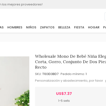
n los mejores proveedores!
AS
HOMBRES
NIÑOS
ZAPATOS
BELLEZA
FIESTA
HOGAR
P
Wholesale Mono De Bebé Niña Eleg
Corta, Gorro, Conjunto De Dos Piez
Recto
SKU:
T103D3BD7
Pedido mínimo:
1
Personalización y abastecimiento, por favor
US$7.37
1-5 sets