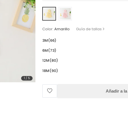
Color:
Amarillo
Guía de tallas
3M(66)
6M(73)
12M(80)
18M(90)
1
/
5
Añadir a la