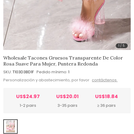
1
/
5
Wholesale Tacones Gruesos Transparente De Color
Rosa Suave Para Mujer, Puntera Redonda
SKU:
T103D3BD1F
Pedido mínimo:
1
Personalización y abastecimiento, por favor
contáctenos.
US$24.97
US$20.01
US$18.84
1-2 pairs
3-35 pairs
≥ 36 pairs