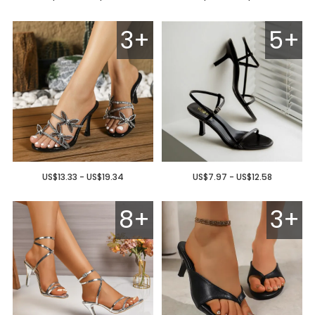
3+
5+
US$13.33 - US$19.34
US$7.97 - US$12.58
8+
3+