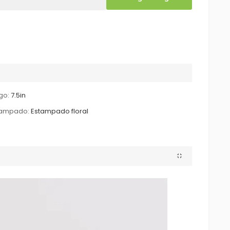
go:
7.5in
tampado:
Estampado floral