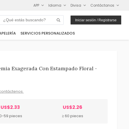
APP
Idioma
Divisa
Contáctanos
Iniciar sesión / Registrarse
APELERÍA
SERVICIOS PERSONALIZADOS
emia Exagerada Con Estampado Floral -
contáctenos.
US$2.33
US$2.26
10-59 pieces
≥ 60 pieces