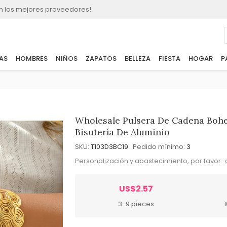
n los mejores proveedores!
AS
HOMBRES
NIÑOS
ZAPATOS
BELLEZA
FIESTA
HOGAR
P
Wholesale Pulsera De Cadena Boh
Bisutería De Aluminio
SKU:
T103D3BC19
Pedido mínimo:
3
Personalización y abastecimiento, por favor
US$2.57
3-9 pieces