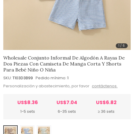
1
/
6
Wholesale Conjunto Informal De Algodón A Rayas De
Dos Piezas Con Camiseta De Manga Corta Y Shorts
Para Bebé Niño O Niña
SKU:
T103D3B99
Pedido mínimo:
1
Personalización y abastecimiento, por favor
contáctenos.
US$8.36
US$7.04
US$6.82
1-5 sets
6-35 sets
≥ 36 sets