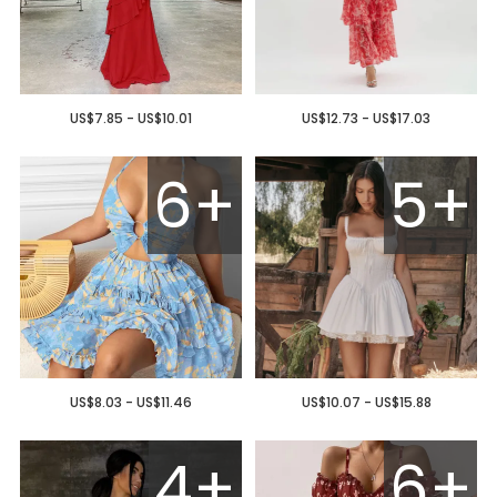
US$7.85 - US$10.01
US$12.73 - US$17.03
6+
5+
US$8.03 - US$11.46
US$10.07 - US$15.88
4+
6+