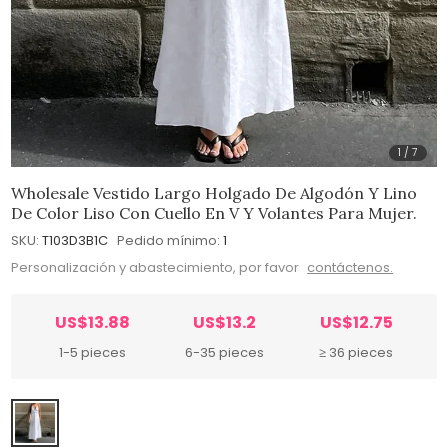
1
/
7
Wholesale Vestido Largo Holgado De Algodón Y Lino
De Color Liso Con Cuello En V Y Volantes Para Mujer.
SKU:
T103D3B1C
Pedido mínimo:
1
Personalización y abastecimiento, por favor
contáctenos.
US$13.88
US$13.2
US$12.75
1-5 pieces
6-35 pieces
≥ 36 pieces