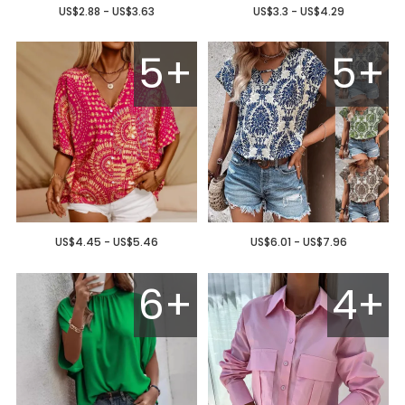
US$2.88 - US$3.63
US$3.3 - US$4.29
5+
5+
US$4.45 - US$5.46
US$6.01 - US$7.96
6+
4+