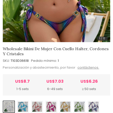
1
/
13
Wholesale Bikini De Mujer Con Cuello Halter, Cordones
Y Cristales
SKU:
T103D36618
Pedido mínimo:
1
Personalización y abastecimiento, por favor
contáctenos.
US$8.7
US$7.03
US$6.26
1-5 sets
6-49 sets
≥ 50 sets