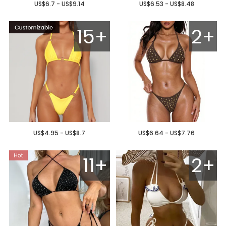
US$6.7 - US$9.14
US$6.53 - US$8.48
15+
2+
US$4.95 - US$8.7
US$6.64 - US$7.76
11+
2+