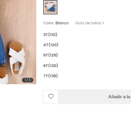
Color:
Blanco
Guía de tallas
3T(110)
4T(120)
5T(125)
6T(130)
7T(135)
1
/
3
Añadir a la