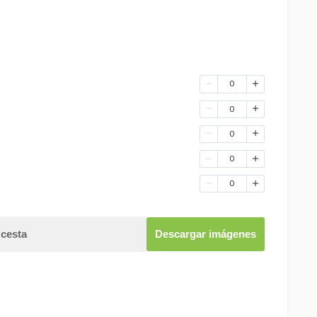
0
0
0
0
0
 cesta
Descargar imágenes