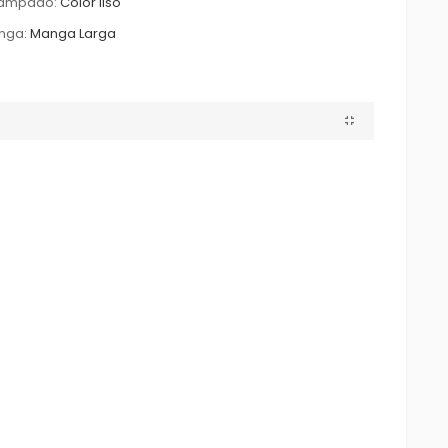
tampado:
Color liso
nga:
Manga Larga