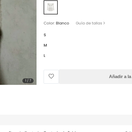
Color:
Blanco
Guía de tallas
S
M
L
Añadir a la
1
/
7