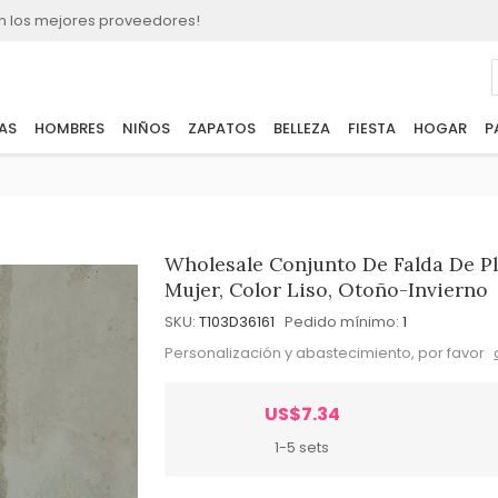
n los mejores proveedores!
AS
HOMBRES
NIÑOS
ZAPATOS
BELLEZA
FIESTA
HOGAR
P
Wholesale Conjunto De Falda De P
Mujer, Color Liso, Otoño-Invierno
SKU:
T103D36161
Pedido mínimo:
1
Personalización y abastecimiento, por favor
US$7.34
1-5 sets