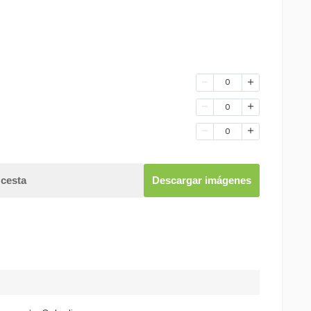
0
0
0
 cesta
Descargar imágenes