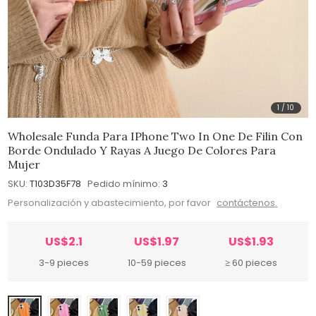
1
/
10
Wholesale Funda Para IPhone Two In One De Filin Con
Borde Ondulado Y Rayas A Juego De Colores Para
Mujer
SKU:
T103D35F78
Pedido mínimo:
3
Personalización y abastecimiento, por favor
contáctenos.
US$2.1
US$1.97
US$1.93
3-9 pieces
10-59 pieces
≥ 60 pieces