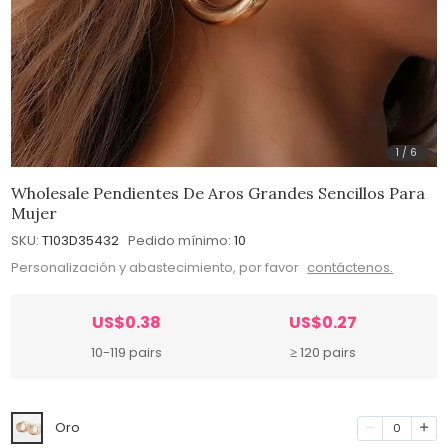
1
/
6
Wholesale Pendientes De Aros Grandes Sencillos Para
Mujer
SKU:
T103D35432
Pedido mínimo:
10
Personalización y abastecimiento, por favor
contáctenos.
US$0.38
US$0.27
10-119 pairs
≥ 120 pairs
Oro
0