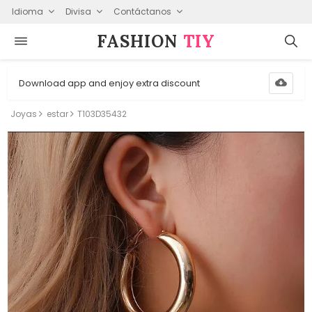
Idioma
Divisa
Contáctanos
FASHION⁠
TIY
Download app and enjoy extra discount
Joyas
estar
T103D35432