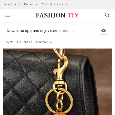
Idioma
Divisa
Contáctanos
FASHION⁠
TIY
Download app and enjoy extra discount
Joyas
Llaveros
T103D2A256