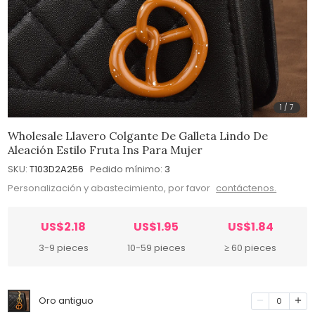
1
/
7
Wholesale Llavero Colgante De Galleta Lindo De
Aleación Estilo Fruta Ins Para Mujer
SKU:
T103D2A256
Pedido mínimo:
3
Personalización y abastecimiento, por favor
contáctenos.
US$2.18
US$1.95
US$1.84
3-9 pieces
10-59 pieces
≥ 60 pieces
Oro antiguo
0