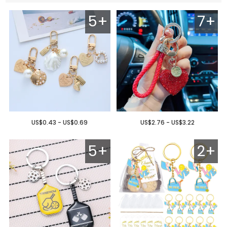
5+
7+
US$0.43 - US$0.69
US$2.76 - US$3.22
5+
2+