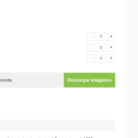
0
0
0
 cesta
Descargar imágenes