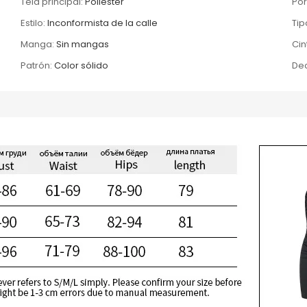
Tela principal:
Poliéster
Por
Estilo:
Inconformista de la calle
Tip
Manga:
Sin mangas
Cin
Patrón:
Color sólido
Dec