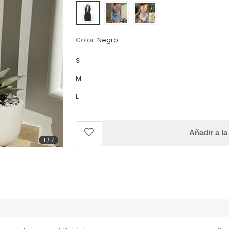
Color:
Negro
S
M
L
Añadir a la
1
/
7