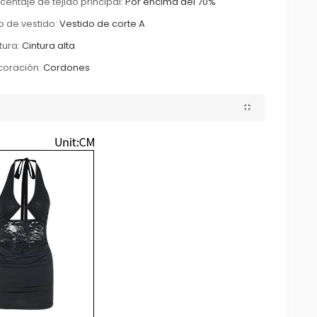
centaje de tejido principal:
Por encima del 70%
o de vestido:
Vestido de corte A
tura:
Cintura alta
oración:
Cordones