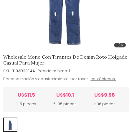
1
/
5
Wholesale Mono Con Tirantes De Denim Roto Holgado
Casual Para Mujer
SKU:
T103D23E4A
Pedido mínimo:
1
Personalización y abastecimiento, por favor
contáctenos.
US$11.5
US$10.1
US$9.98
1-5 pieces
6-35 pieces
≥ 36 pieces